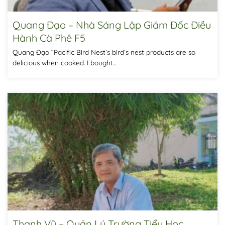
Quang Đạo – Nhà Sáng Lập Giám Đốc Điều
Hành Cà Phê F5
Quang Đạo “Pacific Bird Nest’s bird’s nest products are so
delicious when cooked. I bought...
Thanh Vũ – Quản Lý Trường Tiểu Học