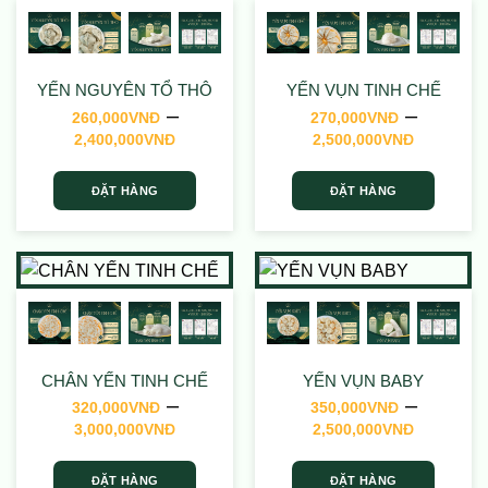
YẾN NGUYÊN TỔ THÔ
YẾN VỤN TINH CHẾ
–
–
260,000
VNĐ
270,000
VNĐ
Khoảng
Khoảng
2,400,000
VNĐ
2,500,000
VNĐ
giá:
giá:
từ
từ
ĐẶT HÀNG
ĐẶT HÀNG
260,000VNĐ
270,00
đến
đến
Sản
Sản
2,400,000VNĐ
2,500,
phẩm
phẩm
này
này
có
có
nhiều
nhiều
biến
biến
thể.
thể.
CHÂN YẾN TINH CHẾ
YẾN VỤN BABY
Các
Các
–
–
tùy
tùy
320,000
VNĐ
350,000
VNĐ
Khoảng
Khoảng
chọn
chọn
3,000,000
VNĐ
2,500,000
VNĐ
giá:
giá:
có
có
từ
từ
thể
thể
ĐẶT HÀNG
ĐẶT HÀNG