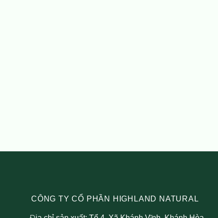
Tôi đánh giá đây là sản phẩm yến sào có chất lượng và
uy tín, mọi người nên mua và sử dụng.
Xem Thêm
CÔNG TY CỔ PHẦN HIGHLAND NATURAL
Địa chỉ sản xuất: Tổ 4, Xã Khánh Vĩnh, Khánh Hòa