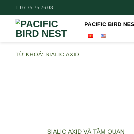
Bỏ
07.75.75.76.03
qua
nội
PACIFIC BIRD NE
dung
TỪ KHOÁ:
SIALIC AXID
SIALIC AXID VÀ TẦM QUAN