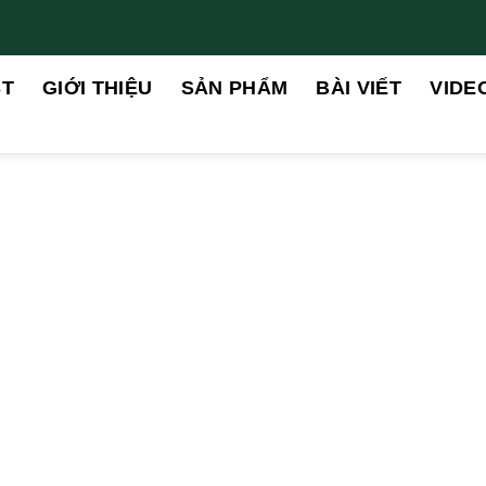
ST
GIỚI THIỆU
SẢN PHẨM
BÀI VIẾT
VIDE