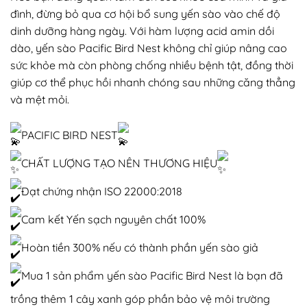
đình, đừng bỏ qua cơ hội bổ sung yến sào vào chế độ
dinh dưỡng hàng ngày. Với hàm lượng acid amin dồi
dào, yến sào Pacific Bird Nest không chỉ giúp nâng cao
sức khỏe mà còn phòng chống nhiều bệnh tật, đồng thời
giúp cơ thể phục hồi nhanh chóng sau những căng thẳng
và mệt mỏi.
PACIFIC BIRD NEST
CHẤT LƯỢNG TẠO NÊN THƯƠNG HIỆU
Đạt chứng nhận ISO 22000:2018
Cam kết Yến sạch nguyên chất 100%
Hoàn tiền 300% nếu có thành phần yến sào giả
Mua 1 sản phẩm yến sào Pacific Bird Nest là bạn đã
trồng thêm 1 cây xanh góp phần bảo vệ môi trường