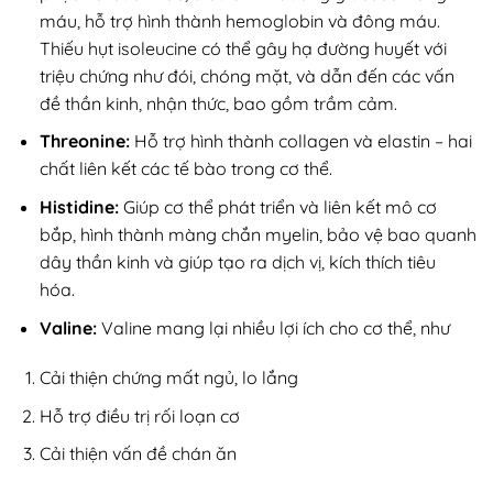
máu, hỗ trợ hình thành hemoglobin và đông máu.
Thiếu hụt isoleucine có thể gây hạ đường huyết với
triệu chứng như đói, chóng mặt, và dẫn đến các vấn
đề thần kinh, nhận thức, bao gồm trầm cảm.
Threonine:
Hỗ trợ hình thành collagen và elastin – hai
chất liên kết các tế bào trong cơ thể.
Histidine:
Giúp cơ thể phát triển và liên kết mô cơ
bắp, hình thành màng chắn myelin, bảo vệ bao quanh
dây thần kinh và giúp tạo ra dịch vị, kích thích tiêu
hóa.
Valine:
Valine mang lại nhiều lợi ích cho cơ thể, như
Cải thiện chứng mất ngủ, lo lắng
Hỗ trợ điều trị rối loạn cơ
Cải thiện vấn đề chán ăn