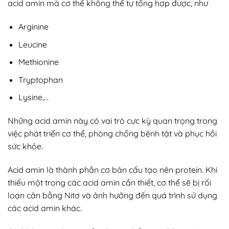
acid amin mà cơ thể không thể tự tổng hợp được, như
Arginine
Leucine
Methionine
Tryptophan
Lysine,…
Những acid amin này có vai trò cực kỳ quan trọng trong
việc phát triển cơ thể, phòng chống bệnh tật và phục hồi
sức khỏe.
Acid amin là thành phần cơ bản cấu tạo nên protein. Khi
thiếu một trong các acid amin cần thiết, cơ thể sẽ bị rối
loạn cân bằng Nitơ và ảnh hưởng đến quá trình sử dụng
các acid amin khác.