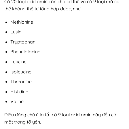
Có 20 loại acid amin cần cho cơ thể và có 9 loại mà cơ
thể không thể tự tổng hợp được, như:
Methionine
Lysin
Tryptophan
Phenylalanine
Leucine
Isoleucine
Threonine
Histidine
Valine
Điều đáng chú ý là tất cả 9 loại acid amin này đều có
mặt trong tổ yến.