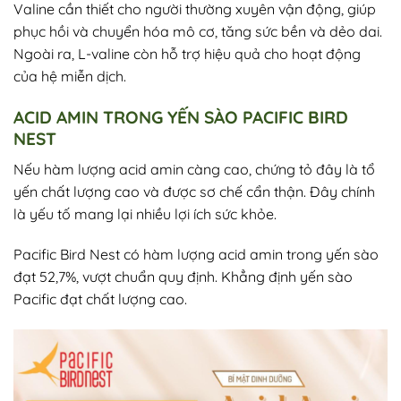
Valine cần thiết cho người thường xuyên vận động, giúp
phục hồi và chuyển hóa mô cơ, tăng sức bền và dẻo dai.
Ngoài ra, L-valine còn hỗ trợ hiệu quả cho hoạt động
của hệ miễn dịch.
ACID AMIN TRONG YẾN SÀO PACIFIC BIRD
NEST
Nếu hàm lượng acid amin càng cao, chứng tỏ đây là tổ
yến chất lượng cao và được sơ chế cẩn thận. Đây chính
là yếu tố mang lại nhiều lợi ích sức khỏe.
Pacific Bird Nest có hàm lượng acid amin trong yến sào
đạt 52,7%, vượt chuẩn quy định. Khẳng định yến sào
Pacific đạt chất lượng cao.