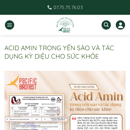
Bỏ
07.75.75.76.03
qua
nội
dung
ACID AMIN TRONG YẾN SÀO VÀ TÁC
DỤNG KỲ DIỆU CHO SỨC KHỎE