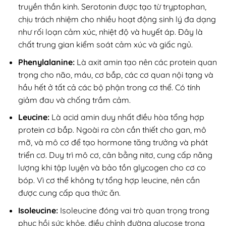
truyền thần kinh. Serotonin được tạo từ tryptophan,
chịu trách nhiệm cho nhiều hoạt động sinh lý đa dạng
như rối loạn cảm xúc, nhiệt độ và huyết áp. Đây là
chất trung gian kiểm soát cảm xúc và giấc ngủ.
Phenylalanine:
Là axit amin tạo nên các protein quan
trọng cho não, máu, cơ bắp, các cơ quan nội tạng và
hầu hết ở tất cả các bộ phận trong cơ thể. Có tính
giảm đau và chống trầm cảm.
Leucine:
L
à acid amin duy nhất điều hòa tổng hợp
protein cơ bắp. Ngoài ra còn cần thiết cho gan, mô
mỡ, và mô cơ để tạo hormone tăng trưởng và phát
triển cơ. Duy trì mô cơ, cân bằng nitơ, cung cấp năng
lượng khi tập luyện và bảo tồn glycogen cho cơ co
bóp. Vì cơ thể không tự tổng hợp leucine, nên cần
được cung cấp qua thức ăn.
Isoleucine:
Isoleucine đóng vai trò quan trọng trong
phục hồi sức khỏe, điều chỉnh đường glucose trong