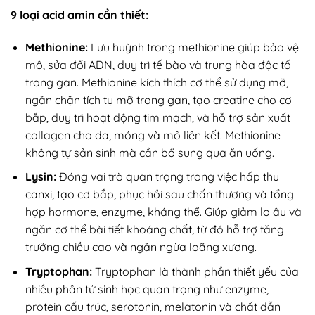
9 loại acid amin cần thiết:
Methionine:
Lưu huỳnh trong methionine giúp bảo vệ
mô, sửa đổi ADN, duy trì tế bào và trung hòa độc tố
trong gan. Methionine kích thích cơ thể sử dụng mỡ,
ngăn chặn tích tụ mỡ trong gan, tạo creatine cho cơ
bắp, duy trì hoạt động tim mạch, và hỗ trợ sản xuất
collagen cho da, móng và mô liên kết. Methionine
không tự sản sinh mà cần bổ sung qua ăn uống.
Lysin:
Đóng vai trò quan trọng trong việc hấp thu
canxi, tạo cơ bắp, phục hồi sau chấn thương và tổng
hợp hormone, enzyme, kháng thể. Giúp giảm lo âu và
ngăn cơ thể bài tiết khoáng chất, từ đó hỗ trợ tăng
trưởng chiều cao và ngăn ngừa loãng xương.
Tryptophan:
Tryptophan là thành phần thiết yếu của
nhiều phân tử sinh học quan trọng như enzyme,
protein cấu trúc, serotonin, melatonin và chất dẫn