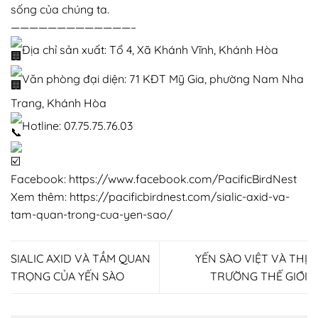
sống của chúng ta.
—————————————–
Địa chỉ sản xuất: Tổ 4, Xã Khánh Vĩnh, Khánh Hòa
Văn phòng đại diện: 71 KĐT Mỹ Gia, phường Nam Nha
Trang, Khánh Hòa
Hotline: 07.75.75.76.03
Facebook:
https://www.facebook.com/PacificBirdNest
Xem thêm:
https://pacificbirdnest.com/sialic-axid-va-
tam-quan-trong-cua-yen-sao/
SIALIC AXID VÀ TẦM QUAN
YẾN SÀO VIỆT VÀ THỊ
TRỌNG CỦA YẾN SÀO
TRƯỜNG THẾ GIỚI