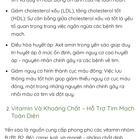
Giảm cholesterol xấu (LDL), tăng cholesterol tốt
(HDL)
: Sự cân bằng giữa cholesterol xấu và tốt là yếu
tố quan trọng trong việc ngăn ngừa các bệnh tim
mạch.
Điều hòa huyết áp
: Axit amin trong yến sào giúp duy
trì huyết áp ở mức ổn định, giảm nguy cơ cao huyết
áp – nguyên nhân chính gây ra các bệnh về tim.
Giảm nguy cơ hình thành cục máu đông
: Việc lưu
thông máu tốt hơn giúp giảm thiểu nguy cơ cục máu
đông, một trong những nguyên nhân chính gây ra
nhồi máu cơ tim và đột quỵ.
Vitamin Và Khoáng Chất – Hỗ Trợ Tim Mạch
Toàn Diện
Yến sào là nguồn cung cấp phong phú các vitamin nhóm
B (B1, B2, B6), canxi, kali, và magiê – những chất dinh