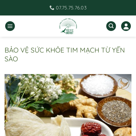
Bỏ
07.75.75.76.03
qua
nội
dung
BẢO VỆ SỨC KHỎE TIM MẠCH TỪ YẾN
SÀO