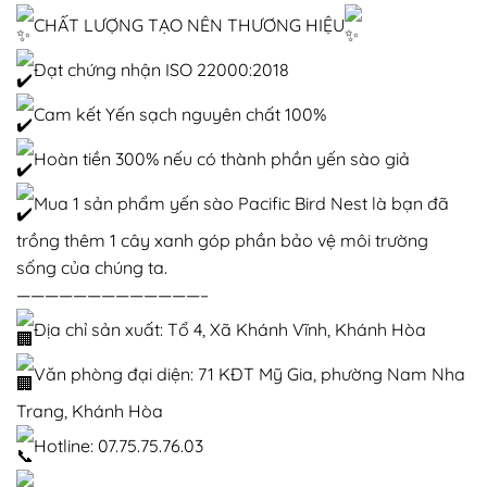
CHẤT LƯỢNG TẠO NÊN THƯƠNG HIỆU
Đạt chứng nhận ISO 22000:2018
Cam kết Yến sạch nguyên chất 100%
Hoàn tiền 300% nếu có thành phần yến sào giả
Mua 1 sản phẩm yến sào Pacific Bird Nest là bạn đã
trồng thêm 1 cây xanh góp phần bảo vệ môi trường
sống của chúng ta.
—————————————–
Địa chỉ sản xuất: Tổ 4, Xã Khánh Vĩnh, Khánh Hòa
Văn phòng đại diện: 71 KĐT Mỹ Gia, phường Nam Nha
Trang, Khánh Hòa
Hotline: 07.75.75.76.03