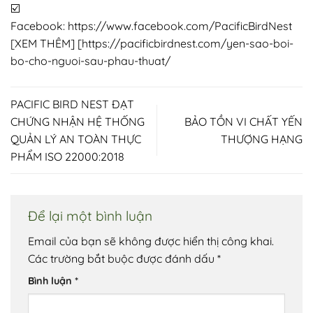
Facebook:
https://www.facebook.com/PacificBirdNest
[XEM THÊM] [
https://pacificbirdnest.com/yen-sao-boi-
bo-cho-nguoi-sau-phau-thuat/
PACIFIC BIRD NEST ĐẠT
CHỨNG NHẬN HỆ THỐNG
BẢO TỒN VI CHẤT YẾN
QUẢN LÝ AN TOÀN THỰC
THƯỢNG HẠNG
PHẨM ISO 22000:2018
Để lại một bình luận
Email của bạn sẽ không được hiển thị công khai.
Các trường bắt buộc được đánh dấu
*
Bình luận
*