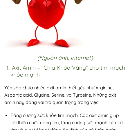
(Nguồn ảnh: Internet)
Axit Amin – “Chìa Khóa Vàng” cho tim mạch
khỏe mạnh
Yến sào chứa nhiều axit amin thiết yếu như Arginine,
Aspartic acid, Glycine, Serine, và Tyrosine. Những axit
amin này đóng vai trò quan trọng trong việc:
Tăng cường sức khỏe tim mạch
: Các axit amin giúp
cải thiện chức năng tim, tăng cường sức mạnh của cơ
tim và duy trì hoạt động ổn định của hệ tuần hoàn.