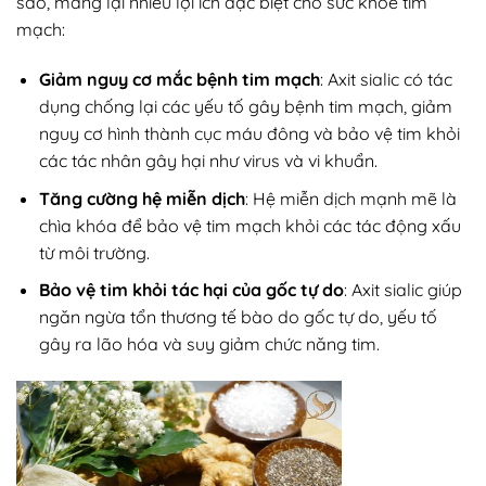
sào
, mang lại nhiều lợi ích đặc biệt cho sức khỏe tim
mạch:
Giảm nguy cơ mắc bệnh tim mạch
: Axit sialic có tác
dụng chống lại các yếu tố gây bệnh tim mạch, giảm
nguy cơ hình thành cục máu đông và bảo vệ tim khỏi
các tác nhân gây hại như virus và vi khuẩn.
Tăng cường hệ miễn dịch
: Hệ miễn dịch mạnh mẽ là
chìa khóa để bảo vệ tim mạch khỏi các tác động xấu
từ môi trường.
Bảo vệ tim khỏi tác hại của gốc tự do
: Axit sialic giúp
ngăn ngừa tổn thương tế bào do gốc tự do, yếu tố
gây ra lão hóa và suy giảm chức năng tim.