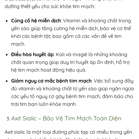
dưỡng thiết yếu cho sức khỏe tim mạch:
Củng cố hệ miễn dịch
: Vitamin và khoáng chất trong
yến sào giúp tăng cường hệ miễn dịch, bảo vệ cơ thể
khỏi các bệnh tật, bao gồm cả các vấn đề về tim
mạch.
Điều hòa huyết áp
: Kali và magiê là những khoáng
chất quan trọng giúp duy trì huyết áp ổn định, hỗ trợ
hệ tim mạch hoạt động hiệu quả.
Giảm nguy cơ mắc bệnh tim mạch
: Việc bổ sung đầy
đủ vitamin và khoáng chất từ yến sào giúp ngăn ngừa
các yếu tố nguy cơ gây bệnh tim mạch, đảm bảo cho
trái tim bạn luôn khỏe mạnh.
Axit Sialic – Bảo Vệ Tim Mạch Toàn Diện
Axit sialic là một loại đường phức tạp có nhiều trong yến