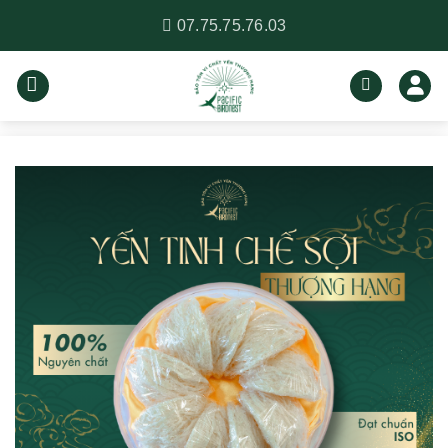
Bỏ
07.75.75.76.03
qua
nội
dung