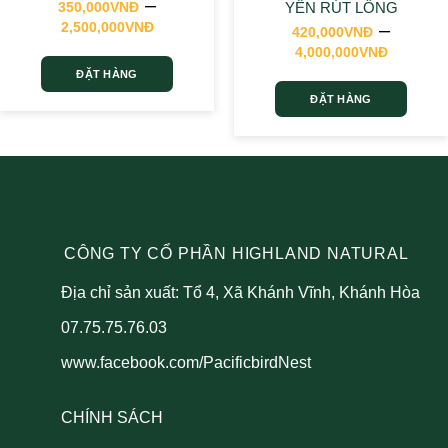
–
350,000
VNĐ
YẾN RÚT LÔNG
Khoảng
2,500,000
VNĐ
–
420,000
VNĐ
giá:
Khoản
4,000,000
VNĐ
từ
giá:
ĐẶT HÀNG
350,000VNĐ
từ
đến
ĐẶT HÀNG
Sản
420,0
2,500,000VNĐ
phẩm
đến
Sản
này
4,000
phẩm
có
này
nhiều
có
biến
nhiều
thể.
biến
Các
CÔNG TY CỔ PHẦN HIGHLAND NATURAL
thể.
tùy
Các
chọn
Địa chỉ sản xuất: Tổ 4, Xã Khánh Vĩnh, Khánh Hòa
tùy
có
chọn
07.75.75.76.03
thể
có
được
thể
www.facebook.com/PacificbirdNest
chọn
được
trên
chọn
trang
CHÍNH SÁCH
trên
sản
trang