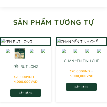
SẢN PHẨM TƯƠNG TỰ
CHÂN YẾN TINH CHẾ
YẾN RÚT LÔNG
–
320,000
VNĐ
Khoả
–
3,000,000
VNĐ
420,000
VNĐ
giá:
Khoảng
4,000,000
VNĐ
từ
giá:
ĐẶT HÀNG
320,0
từ
đến
ĐẶT HÀNG
Sản
420,000VNĐ
3,000
phẩm
đến
Sản
này
4,000,000VNĐ
phẩm