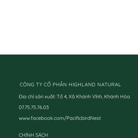
có
này
nhiều
có
biến
nhiều
thể.
biến
Các
thể.
tùy
Các
chọn
tùy
có
chọn
thể
có
được
thể
chọn
được
trên
chọn
trang
trên
CÔNG TY CỔ PHẦN HIGHLAND NATURAL
sản
trang
phẩm
sản
Địa chỉ sản xuất: Tổ 4, Xã Khánh Vĩnh, Khánh Hòa
phẩm
07.75.75.76.03
www.facebook.com/PacificbirdNest
CHÍNH SÁCH