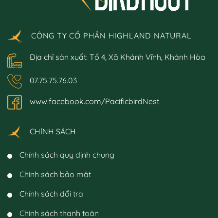
được
được
chọn
chọn
trên
trên
trang
trang
CÔNG TY CỔ PHẦN HIGHLAND NATURAL
sản
sản
phẩm
phẩm
Địa chỉ sản xuất: Tổ 4, Xã Khánh Vĩnh, Khánh Hòa
07.75.75.76.03
www.facebook.com/PacificbirdNest
CHÍNH SÁCH
Chính sách quy định chung
Chính sách bảo mật
Chính sách đổi trả
Chính sách thanh toán